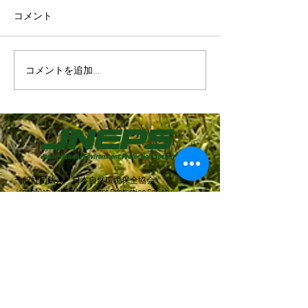
コメント
コメントを追加…
『しぜんかんきょう』誌
『しぜんかんき
第五号が発刊しました。
第3号ができま
一般社団法人 日本自然環境保全協会
Japan Natural Environment Protection Society
本部：〒245-0063 神奈川県横浜市戸塚区原宿4-
25-7
伊豆支社：〒415-0038 静岡県下田市大賀茂628
広報誌『しぜんかんきょう』
編集室：〒240-0105 神奈川県横須賀市秋谷1-10-
7