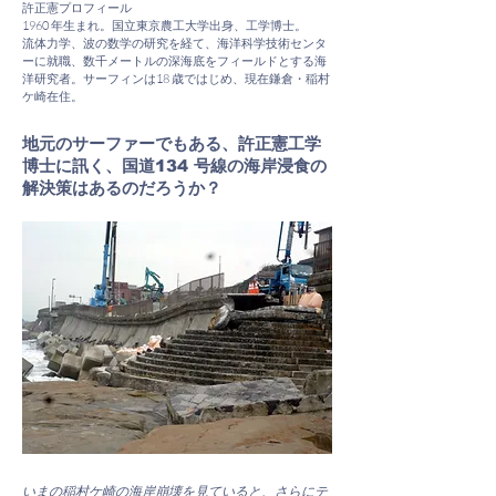
許正憲プロフィール
1960 年生まれ。国立東京農工大学出身、工学博士。
流体力学、波の数学の研究を経て、海洋科学技術センタ
ーに就職、数千メートルの深海底をフィールドとする海
洋研究者。サーフィンは18 歳ではじめ、現在鎌倉・稲村
ケ崎在住。
地元のサーファーでもある、許正憲工学
博士に訊く、国道134 号線の海岸浸食の
解決策はあるのだろうか？
いまの稲村ケ崎の海岸崩壊を見ていると、さらにテ