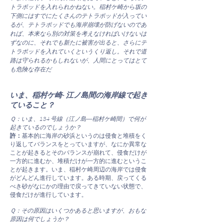
トラポッドを入れられかねない。稲村ケ崎から坂の
下側にはすでにたくさんのテトラポッドが入ってい
るが、テトラポッドでも海岸崩壊が防げないのであ
れば、本来なら別の対策を考えなければいけないは
ずなのに、それでも新たに被害が出ると、さらにテ
トラポッドを入れていくというくり返し。それで道
路は守られるかもしれないが、人間にとってはとて
も危険な存在だ
いま、稲村ケ崎- 江ノ島間の海岸線で起き
ていること？
Ｑ：いま、134 号線（江ノ島―稲村ケ崎間）で何が
起きているのでしょうか？
許：
基本的に海岸の砂浜というのは侵食と堆積をく
り返してバランスをとっていますが、なにか異常な
ことが起きるとそのバランスが崩れて、侵食だけが
一方的に進むか、堆積だけが一方的に進むというこ
とが起きます。いま、稲村ケ崎周辺の海岸では侵食
がどんどん進行しています。ある時期、戻ってくる
べき砂がなにかの理由で戻ってきていない状態で、
侵食だけが進行しています。
Ｑ：その原因はいくつかあると思いますが、おもな
原因は何でしょうか？