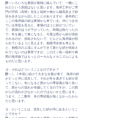
許：
いろいろな要因が複雑に絡んでいて、一概にこ
れだという原因はないと思います。海岸工学がご専
門の宇田（高明）先生と稲村ケ崎から鎌高前まで砂
浜を歩きながら話したことがありますが、基本的に
ここの海岸線の砂は東側から来ている。沖につき出
ている突堤を見ると、東側のほうに砂がついてい
て、西側のほうが下がっていた。時期は秋だったの
で、冬を越して春になると、今度は西から砂が供給
されるのが、供給されないで、どんどん海岸線が削
られているように見えます。相模湾全体を考える
と、相模川の上流にダムができて新たな砂が供給さ
れていないのは事実ですが、この江ノ島―稲村ケ崎
間の海岸線ではもっとローカルなメカニズムによる
ものだと思います。
Ｑ：それはどういうことなのですか？
許：
2、3 年前に続けて大きな台風が来て、海岸の砂
がどっと沖に流失して、それが冬を過ぎても砂が戻
ってこない。冬になると西からの季節風が強く吹い
て、西からの流れが卓越してくるのですが、この西
からの流れが少なかったのではないかと思います。
つまり、ここ数年、冬の季節風が強くなかったから
だと思います。
Ｑ：ということは、流失した砂が沖にあるというこ
とですか？