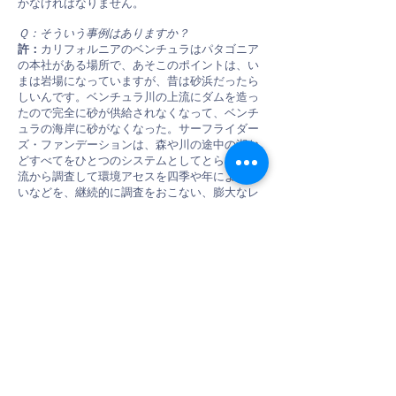
かなければなりません。
Ｑ：そういう事例はありますか？
許：
カリフォルニアのベンチュラはパタゴニア
の本社がある場所で、あそこのポイントは、い
まは岩場になっていますが、昔は砂浜だったら
しいんです。ベンチュラ川の上流にダムを造っ
たので完全に砂が供給されなくなって、ベンチ
ュラの海岸に砂がなくなった。サーフライダー
ズ・ファンデーションは、森や川の途中の湖な
どすべてをひとつのシステムとしてとらえ、上
流から調査して環境アセスを四季や年による違
いなどを、継続的に調査をおこない、膨大なレ
ポートを作り、行政に提出しました。これによ
って、まだダムは撤去されていませんが、今
後、撤去する計画というところに至っていま
す。
Ｑ：彼らの言う「海岸のふところの深さ」とい
う言葉はとても哲学的ですね。
許：
それぞれの場所、稲村ケ崎の地形とか、も
ともと棚の上にどのくらい砂が溜まっていると
か、湾の形状、ポケットベイになっているその
形状とか、四季の波や潮の流れの変化とか、さ
まざまな条件がそれぞれの海岸によって異なり