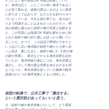
すでに江ノ電や国道134 号線は開通していた
が、海岸は広く、ふところの深い海岸であるこ
とが見て取れる。道路の壁はいまのように垂直
に切り立ってはおらず、なだらかな砂のスロー
プになっている。大きな波が来ても、あのあた
りまで到達することはまれだったのだろう。明
治の初期に撮られた稲村ケ崎の写真と比較する
と、この写真には国道134 号線を通すために削
られた稲村ケ崎の切り通しがぽっかり開いてい
ることだ。かつて、この浜辺で野球ができたと
いうほどに広い海岸線が稲村ケ崎から七里ヶ浜
へと続き、夏になると、稲村ケ崎に3、4 軒の海
の家が営業し、東京などからも海水浴客を訪れ
ていたが、海岸浸食が進むにつれ、海水浴客は
減少し、そして海の家は営業を休止せざるを得
なくなった。海水浴場を謳っていた鎌倉の観光
資源のひとつが海岸浸食とともに消失した。
発想の転換で、公共工事で「撤去する」
という選択肢があってもいいと思う。
Ｑ：稲村ケ崎の海岸浸食にたいして、どう環境