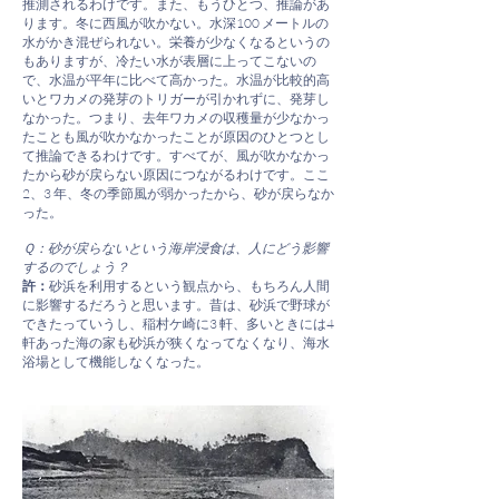
推測されるわけです。また、もうひとつ、推論があ
ります。冬に西風が吹かない。水深100 メートルの
水がかき混ぜられない。栄養が少なくなるというの
もありますが、冷たい水が表層に上ってこないの
で、水温が平年に比べて高かった。水温が比較的高
いとワカメの発芽のトリガーが引かれずに、発芽し
なかった。つまり、去年ワカメの収穫量が少なかっ
たことも風が吹かなかったことが原因のひとつとし
て推論できるわけです。すべてが、風が吹かなかっ
たから砂が戻らない原因につながるわけです。ここ
2、3 年、冬の季節風が弱かったから、砂が戻らなか
った。
Ｑ：砂が戻らないという海岸浸食は、人にどう影響
するのでしょう？
許：
砂浜を利用するという観点から、もちろん人間
に影響するだろうと思います。昔は、砂浜で野球が
できたっていうし、稲村ケ崎に3 軒、多いときには4
軒あった海の家も砂浜が狭くなってなくなり、海水
浴場として機能しなくなった。