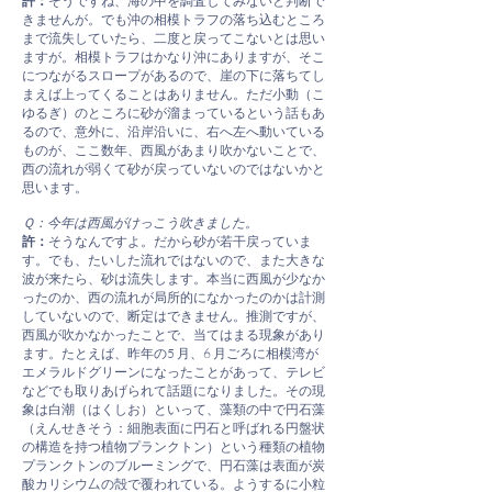
許：
そうですね、海の中を調査してみないと判断で
きませんが。でも沖の相模トラフの落ち込むところ
まで流失していたら、二度と戻ってこないとは思い
ますが。相模トラフはかなり沖にありますが、そこ
につながるスロープがあるので、崖の下に落ちてし
まえば上ってくることはありません。ただ小動（こ
ゆるぎ）のところに砂が溜まっているという話もあ
るので、意外に、沿岸沿いに、右へ左へ動いている
ものが、ここ数年、西風があまり吹かないことで、
西の流れが弱くて砂が戻っていないのではないかと
思います。
Ｑ：今年は西風がけっこう吹きました。
許：
そうなんですよ。だから砂が若干戻っていま
す。でも、たいした流れではないので、また大きな
波が来たら、砂は流失します。本当に西風が少なか
ったのか、西の流れが局所的になかったのかは計測
していないので、断定はできません。推測ですが、
西風が吹かなかったことで、当てはまる現象があり
ます。たとえば、昨年の5 月、6 月ごろに相模湾が
エメラルドグリーンになったことがあって、テレビ
などでも取りあげられて話題になりました。その現
象は白潮（はくしお）といって、藻類の中で円石藻
（えんせきそう：細胞表面に円石と呼ばれる円盤状
の構造を持つ植物プランクトン）という種類の植物
プランクトンのブルーミングで、円石藻は表面が炭
酸カリシウ厶の殻で覆われている。ようするに小粒