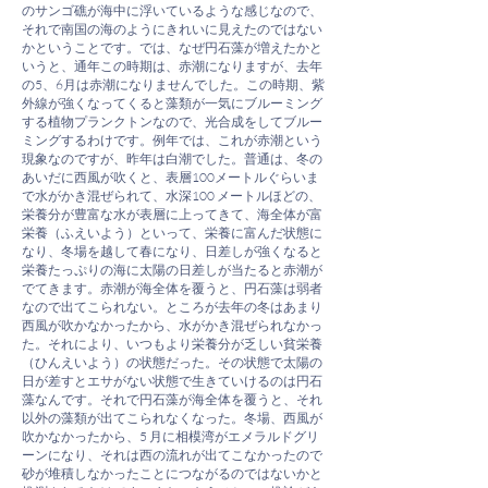
のサンゴ礁が海中に浮いているような感じなので、
それで南国の海のようにきれいに見えたのではない
かということです。では、なぜ円石藻が増えたかと
いうと、通年この時期は、赤潮になりますが、去年
の5、6月は赤潮になりませんでした。この時期、紫
外線が強くなってくると藻類が一気にブルーミング
する植物プランクトンなので、光合成をしてブルー
ミングするわけです。例年では、これが赤潮という
現象なのですが、昨年は白潮でした。普通は、冬の
あいだに西風が吹くと、表層100メートルぐらいま
で水がかき混ぜられて、水深100 メートルほどの、
栄養分が豊富な水が表層に上ってきて、海全体が富
栄養（ふえいよう）といって、栄養に富んだ状態に
なり、冬場を越して春になり、日差しが強くなると
栄養たっぷりの海に太陽の日差しが当たると赤潮が
でてきます。赤潮が海全体を覆うと、円石藻は弱者
なので出てこられない。ところが去年の冬はあまり
西風が吹かなかったから、水がかき混ぜられなかっ
た。それにより、いつもより栄養分が乏しい貧栄養
（ひんえいよう）の状態だった。その状態で太陽の
日が差すとエサがない状態で生きていけるのは円石
藻なんです。それで円石藻が海全体を覆うと、それ
以外の藻類が出てこられなくなった。冬場、西風が
吹かなかったから、5 月に相模湾がエメラルドグリ
ーンになり、それは西の流れが出てこなかったので
砂が堆積しなかったことにつながるのではないかと