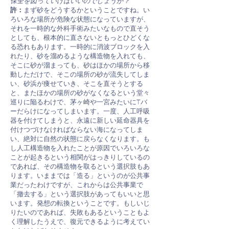
保全を図っていけばいいのでしょうか？
許：
まず砂をどうするかということですね。い
ろいろな場所が危険な状態になっていますが、
それを一時的な外科手術みたいなもので直そう
としても、根本的に直さないともっとひどくな
る恐れもあります。一時的に消波ブロックを入
れたり、砂を溜めるような構造物を入れても、
そこに砂が溜まっても、砂はほかの場所から移
動しただけで、そこの場所の砂が流失してしま
い、砂浜が痩せていき、そこを直そうとする
と、またほかの場所の砂がなくなるという堂々
巡りに陥るわけで、茅ヶ崎や一宮みたいにTバ
ーだらけになってしまいます。一度、人工呼吸
器を付けてしまうと、永遠に新しい延命器具を
付けつづけなければならない海になってしま
い、絶対に自然の状態に戻らなくなります。も
し人工構造物を入れたことが原因でいろいろな
ことが起きるという相関がはっきりしているの
であれば、その構造物を取るという選択肢もあ
ります。いままでは「造る」というのが公共事
業だったわけですが、これからは公共事業で
「撤去する」という選択肢があってもいいと思
います。発想の転換ということです。もしいじ
りたいのであれば、失敗もあるということもよ
く理解したうえで、復元できるように考えてい