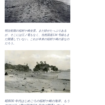
明治初期の稲村ケ崎全景。まだ砂がたっぷりある
が、そこには江ノ電もなく、当然国道134 号線もま
だ開通していない。これが本来の稲村ケ崎の姿なの
だろう。
昭和30 年代はじめごろの稲村ケ崎の海岸。もう