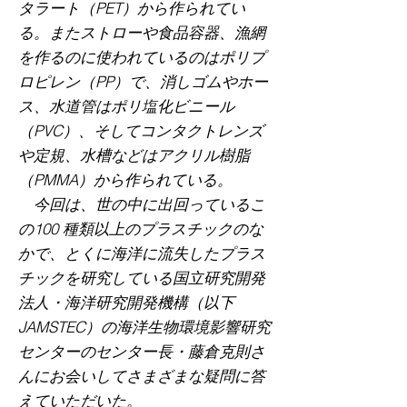
タラート（PET）から作られてい
る。またストローや食品容器、漁網
を作るのに使われているのはポリプ
ロピレン（PP）で、消しゴムやホー
ス、水道管はポリ塩化ビニール
（PVC）、そしてコンタクトレンズ
や定規、水槽などはアクリル樹脂
（PMMA）から作られている。
今回は、世の中に出回っているこ
の100 種類以上のプラスチックのな
かで、とくに海洋に流失したプラス
チックを研究している国立研究開発
法人・海洋研究開発機構（以下
JAMSTEC）の海洋生物環境影響研究
センターのセンター長・藤倉克則さ
んにお会いしてさまざまな疑問に答
えていただいた。