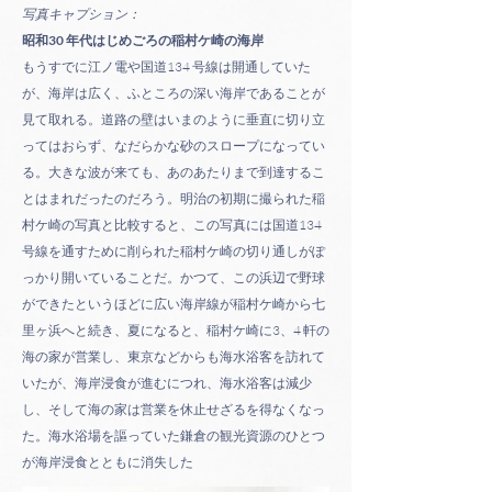
写真キャプション：
昭和30 年代はじめごろの稲村ケ崎の海岸
もうすでに江ノ電や国道134 号線は開通していた
が、海岸は広く、ふところの深い海岸であることが
見て取れる。道路の壁はいまのように垂直に切り立
ってはおらず、なだらかな砂のスロープになってい
る。大きな波が来ても、あのあたりまで到達するこ
とはまれだったのだろう。明治の初期に撮られた稲
村ケ崎の写真と比較すると、この写真には国道134
号線を通すために削られた稲村ケ崎の切り通しがぽ
っかり開いていることだ。かつて、この浜辺で野球
ができたというほどに広い海岸線が稲村ケ崎から七
里ヶ浜へと続き、夏になると、稲村ケ崎に3、4 軒の
海の家が営業し、東京などからも海水浴客を訪れて
いたが、海岸浸食が進むにつれ、海水浴客は減少
し、そして海の家は営業を休止せざるを得なくなっ
た。海水浴場を謳っていた鎌倉の観光資源のひとつ
が海岸浸食とともに消失した