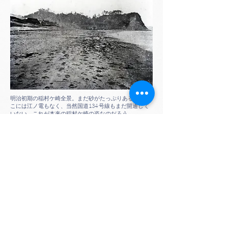
明治初期の稲村ケ崎全景。まだ砂がたっぷりあるが、そ
こには江ノ電もなく、当然国道134 号線もまだ開通して
いない。これが本来の稲村ケ崎の姿なのだろう。
稲村ケ崎の内陸から江ノ島を望む
国道を越してもまだ緩衝帯がつづく、稲村ケ崎の海
岸のふところの深さがわかる写真だ。この角度の写
真はほとんどなく、とても貴重な資料だ
134号線の稲村ケ崎の切り通し付近
かつて旧日本軍の軍用道路だった国道134 号線は、
戦後、日本に駐留するアメリカ軍にとっても、厚木
基地- 横須賀基地を結ぶ重要な道路なので、昭和20