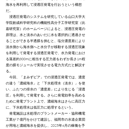
海水を再利用して浸透圧発電を行おうという構想
だ。
浸透圧発電のシステムを研究している山口大学大
学院創成科学研究科の機能性高分子工学研究室（比
嘉研究室）のホームページによると、浸透圧発電の
原理は、水と淡水のあいだに水を選択的に透過させ
ることができる半透膜を挟むと、塩分濃度差により
淡水側から海水側へと水分子が移動する浸透圧現象
を利用して発電する浸透圧発電で、水力発電におけ
る落差約300mに相当する圧力差をわずか長さ1m程
度の膜モジュールで実現させる電力方式だと解説す
る。
今回、「まみずピア」での浸透圧発電では、濃度
の違う「濃縮海水」と「下水処理水（淡水）」を使
い、ふたつの排水の「濃度差」により生じる「浸透
圧」を利用して発電する。さらに発電効率を高める
ために発電プラント上で、濃縮海水はさらに高圧力
に、下水処理水は低圧力に処理するという。
発電施設は水処理のプラントメーカー・協和機電
工業が７億円をかけて建設し、福岡市の水道企業団
が用地と濃縮海水を提供し、2025年4月の稼働を予