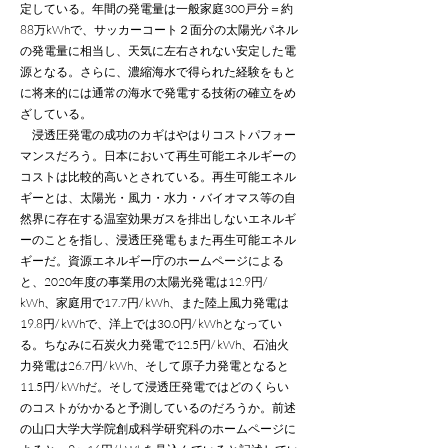
定している。年間の発電量は一般家庭300戸分＝約
88万kWhで、サッカーコート２面分の太陽光パネル
の発電量に相当し、天気に左右されない安定した電
源となる。さらに、濃縮海水で得られた経験をもと
に将来的には通常の海水で発電する技術の確立をめ
ざしている。
浸透圧発電の成功のカギはやはりコストパフォー
マンスだろう。日本において再生可能エネルギーの
コストは比較的高いとされている。再生可能エネル
ギーとは、太陽光・風力・水力・バイオマス等の自
然界に存在する温室効果ガスを排出しないエネルギ
ーのことを指し、浸透圧発電もまた再生可能エネル
ギーだ。資源エネルギー庁のホームページによる
と、2020年度の事業用の太陽光発電は12.9円/
kWh、家庭用で17.7円/ kWh、また陸上風力発電は
19.8円/ kWhで、洋上では30.0円/ kWhとなってい
る。ちなみに石炭火力発電で12.5円/ kWh、石油火
力発電は26.7円/ kWh、そして原子力発電となると
11.5円/ kWhだ。そして浸透圧発電ではどのくらい
のコストがかかると予測しているのだろうか。前述
の山口大学大学院創成科学研究科のホームページに