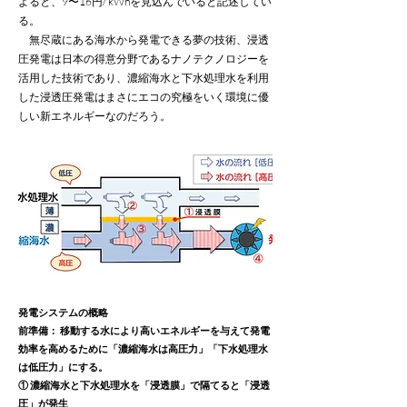
よると、9〜16円/ kWhを見込んでいると記述してい
る。
無尽蔵にある海水から発電できる夢の技術、浸透
圧発電は日本の得意分野であるナノテクノロジーを
活用した技術であり、濃縮海水と下水処理水を利用
した浸透圧発電はまさにエコの究極をいく環境に優
しい新エネルギーなのだろう。
発電システムの概略
前準備： 移動する水により高いエネルギーを与えて発電
効率を高めるために「濃縮海水は高圧力」「下水処理水
は低圧力」にする。
① 濃縮海水と下水処理水を「浸透膜」で隔てると「浸透
圧」が発生