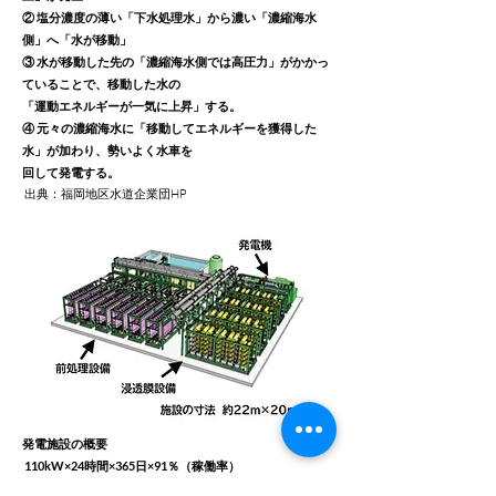
② 塩分濃度の薄い「下水処理水」から濃い「濃縮海水
側」へ「水が移動」
③ 水が移動した先の「濃縮海水側では高圧力」がかかっ
ていることで、移動した水の
「運動エネルギーが一気に上昇」する。
④ 元々の濃縮海水に「移動してエネルギーを獲得した
水」が加わり、勢いよく水車を
回して発電する。
出典：福岡地区水道企業団HP
発電施設の概要
110kW×24時間×365日×91％（稼働率）
濃縮海水使用量： 10,000㎥/日