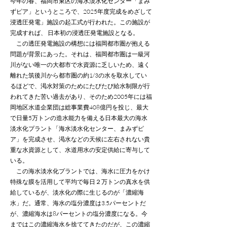
今年の春、福岡市東区の海水淡水化センター「まみ
ずピア」というところで、2025年度完成をめざして
浸透圧発電」施設の起工式が行われた。この施設が
完成すれば、 日本初の浸透圧発電施設となる。
この透圧発電施設の構想には福岡都市圏が抱える
問題が背景にあった。それは、福岡都市圏は一級河
川がない唯一の大都市で水資源に乏しいため、遠く
離れた筑後川から都市圏の約1/3の水を取水してい
るほどで、渇水対策のためにたびたび給水制限が行
われてきた苦い過去があり、そのため2005年には福
岡地区水道企業団は総事業費408億円を投じ、最大
で日量5万トンの造水能力を備える日本最大の海水
淡水化プラント「海水淡水化センター、まみずピ
ア」を完成させ、渇水などの天候に左右されない貴
重な水資源として、水道用水の安定供給に寄与して
いる。
この海水淡水化プラントでは、海水に圧力をかけ
特殊な膜を活用して平均で毎日２万トンの真水を供
給しているが、淡水化の際に生じるのが「濃縮海
水」だ。通常、海水の塩分濃度は3.5パーセントだ
が、濃縮海水は8パーセントの塩分濃度になる。今
まではこの濃縮海水を捨ててきたのだが、この濃縮